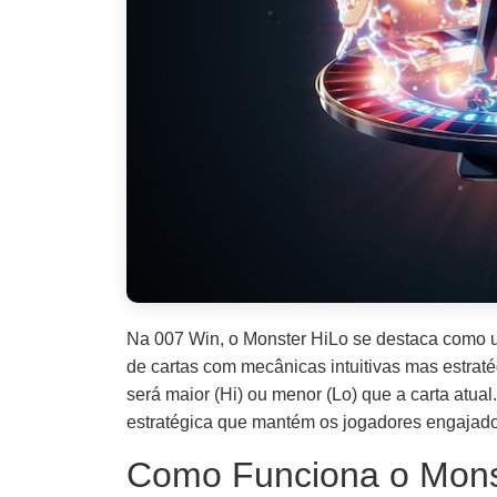
Na 007 Win, o Monster HiLo se destaca como u
de cartas com mecânicas intuitivas mas estratég
será maior (Hi) ou menor (Lo) que a carta atu
estratégica que mantém os jogadores engajado
Como Funciona o Mons