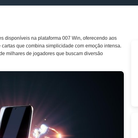
es disponíveis na plataforma 007 Win, oferecendo aos
de cartas que combina simplicidade com emoção intensa.
 de milhares de jogadores que buscam diversão