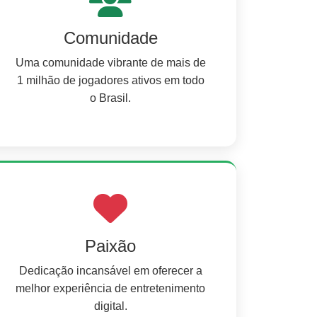
Comunidade
Uma comunidade vibrante de mais de
1 milhão de jogadores ativos em todo
o Brasil.
Paixão
Dedicação incansável em oferecer a
melhor experiência de entretenimento
digital.