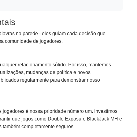
tais
lavras na parede - eles guiam cada decisão que
sa comunidade de jogadores.
ualquer relacionamento sólido. Por isso, mantemos
ualizações, mudanças de política e novos
ublicados regularmente para demonstrar nosso
 jogadores é nossa prioridade número um. Investimos
arantir que jogos como Double Exposure BlackJack MH e
as também completamente seguros.