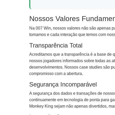
Nossos Valores Fundamen
Na 007 Win, nossos valores não são apenas pa
tomamos e cada interação que temos com nos
Transparência Total
Acreditamos que a transparência é a base de q
nossos jogadores informados sobre todas as at
desenvolvimentos. Nossos case studies são p
compromisso com a abertura.
Segurança Incomparável
A segurança dos dados e transações de nossos
continuamente em tecnologia de ponta para g
Monkey King sejam não apenas divertidos, m