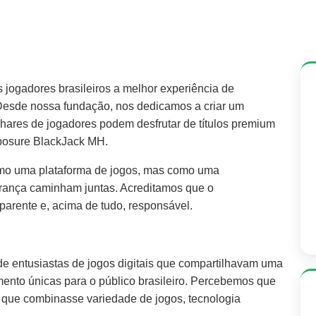
 jogadores brasileiros a melhor experiência de
 Desde nossa fundação, nos dedicamos a criar um
lhares de jogadores podem desfrutar de títulos premium
osure BlackJack MH.
omo uma plataforma de jogos, mas como uma
rança caminham juntas. Acreditamos que o
sparente e, acima de tudo, responsável.
e entusiastas de jogos digitais que compartilhavam uma
mento únicas para o público brasileiro. Percebemos que
 que combinasse variedade de jogos, tecnologia